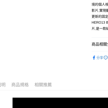
聯邦商
境的個人
匯豐（
悠遊付
元大商
聯邦商
影片,實現
玉山商
元大商
全盈+PAY
更新的固定
台新國
玉山商
HERO13 
台灣樂
台新國
片,是一
台灣樂
運送方式
全家取貨
商品相關分
免運費
GoPro主
付款後全
分享
免運費
7-11取貨
免運費
說明
商品規格
相關推薦
付款後7-1
免運費
宅配