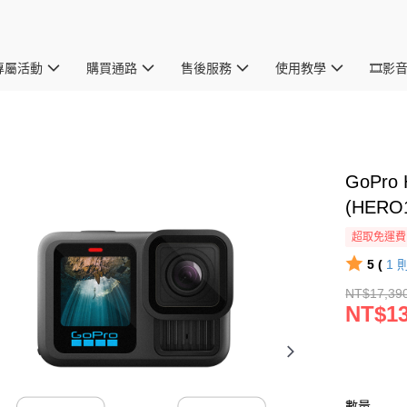
專屬活動
購買通路
售後服務
使用教學
🎞影
GoPro
(HER
超取免運費
5 (
1
NT$17,39
NT$13
數量