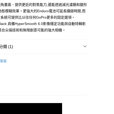
業銀行
遠東國際商業銀行
視角畫面、提供更近的對焦能力,還能透過減光濾鏡和變形
台灣）商業銀行
華泰商業銀行
業銀行
永豐商業銀行
業銀行
遠東國際商業銀行
動態模糊效果。更強大的Enduro電池可延長攝錄時間,而
業銀行
星展（台灣）商業銀行
業銀行
永豐商業銀行
系統可提供比以往任何GoPro更多的固定選項。
際商業銀行
中國信託商業銀行
業銀行
星展（台灣）商業銀行
Black 具備HyperSmooth 6.0影像穩定功能與自動特輯影
天信用卡公司
際商業銀行
中國信託商業銀行
款結合尖端技術和無限創意可能的強大相機。
天信用卡公司
付款
類 (1)
機
HERO13 Black 系列
家取貨
客服
付款
1取貨