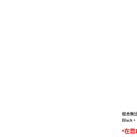
結合無比
Black。
*在您