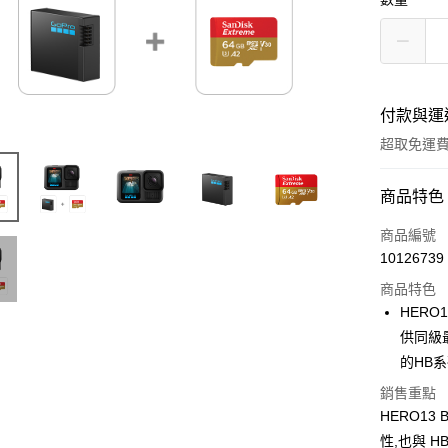
付款與運
超取免運
付款方式
商品特色
信用卡一
商品編號
10126739
信用卡分
商品特色
3 期 
HERO
6 期 
合作金
供同級最
華南商
的HB
合作金
超商取貨
上海商
華南商
銷售重點
國泰世
LINE Pay
上海商
HERO13
臺灣中
國泰世
匯豐（
性,也與 
Apple Pay
臺灣中