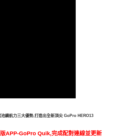
池續航力三大優勢,打造出全新頂尖 GoPro HERO13
PP-GoPro
Quik,完成配對連線並更新