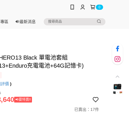
0
音專區
🔊最新消息
 HERO13 Black 單電池套組
O13+Enduro充電電池+64G記憶卡)
則評價
)
0
,640
📢夏特賣‼️
已賣出：17件