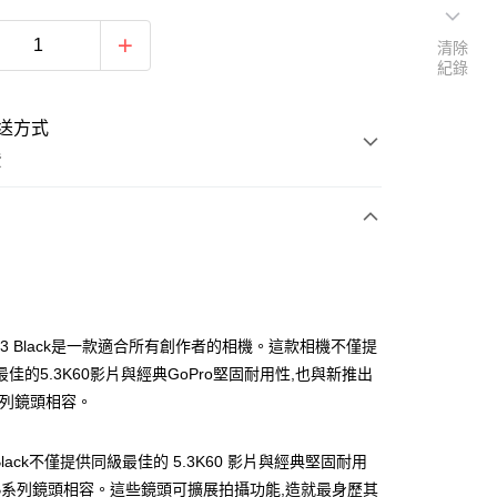
清除
紀錄
送方式
費
次付款
期付款
0 利率 每期
NT$5,796
21家銀行
13 Black是一款適合所有創作者的相機。這款相機不僅提
0 利率 每期
NT$2,898
21家銀行
庫商業銀行
第一商業銀行
佳的5.3K60影片與經典GoPro堅固耐用性,也與新推出
業銀行
彰化商業銀行
系列鏡頭相容。
庫商業銀行
第一商業銀行
付款
業儲蓄銀行
台北富邦商業銀行
業銀行
彰化商業銀行
華商業銀行
兆豐國際商業銀行
業儲蓄銀行
台北富邦商業銀行
 Black不僅提供同級最佳的 5.3K60 影片與經典堅固耐用
小企業銀行
台中商業銀行
華商業銀行
兆豐國際商業銀行
台灣）商業銀行
華泰商業銀行
HB系列鏡頭相容。這些鏡頭可擴展拍攝功能,造就最身歷其
小企業銀行
台中商業銀行