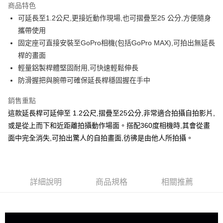
商品特色
6 期 0 利率 每期
NT$331
21家銀行
合作金庫商業銀行
第一商業銀行
可延長至1.2公尺,更接近動作現場,也可摺疊至25 公分,方便隨身
華南商業銀行
彰化商業銀行
合作金庫商業銀行
第一商業銀行
LINE Pay
攜帶使用
上海商業儲蓄銀行
台北富邦商業銀行
華南商業銀行
彰化商業銀行
國泰世華商業銀行
兆豐國際商業銀行
固定座可直接安裝至GoPro相機(包括GoPro MAX),可拍出無延長
Apple Pay
上海商業儲蓄銀行
台北富邦商業銀行
臺灣中小企業銀行
台中商業銀行
桿的畫面
國泰世華商業銀行
兆豐國際商業銀行
匯豐（台灣）商業銀行
華泰商業銀行
悠遊付
臺灣中小企業銀行
台中商業銀行
輕量鋁製桿體堅固耐用,可快速輕鬆伸長
聯邦商業銀行
遠東國際商業銀行
匯豐（台灣）商業銀行
華泰商業銀行
防滑握把與腕帶可確保延長桿穩固握在手中
全盈+PAY
元大商業銀行
永豐商業銀行
聯邦商業銀行
遠東國際商業銀行
玉山商業銀行
星展（台灣）商業銀行
元大商業銀行
永豐商業銀行
銷售重點
台新國際商業銀行
中國信託商業銀行
運送方式
玉山商業銀行
星展（台灣）商業銀行
這款延長桿可延伸至 1.2公尺,摺疊至25公分,非常適合拍攝自拍影片,
台灣樂天信用卡公司
台新國際商業銀行
中國信託商業銀行
宅配
或是從上而下和近距離拍攝動作場面。搭配360度相機時,其會從畫
台灣樂天信用卡公司
免運費
面中完全消失,可拍出驚人的自拍畫面,彷彿是由他人所拍攝。
詳細說明
商品規格
相關推薦