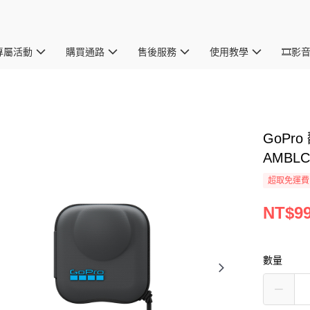
專屬活動
購買通路
售後服務
使用教學
🎞影
GoPr
AMBLC
超取免運費
NT$9
數量