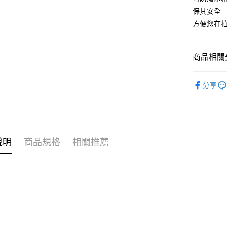
台新國
玉山商
保其安全
台灣樂
台新國
方便您在
台灣樂
運送方式
全家取貨
商品相關分
免運費
周邊配件
付款後全
分享
免運費
7-11取貨
免運費
說明
商品規格
相關推薦
付款後7-1
免運費
宅配
免運費