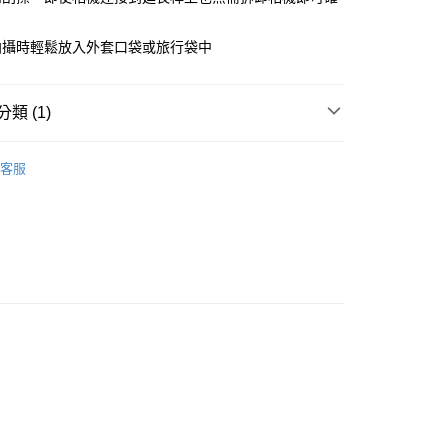
際商業銀行
中國信託商業銀行
業銀行
星展（台灣）商業銀行
天信用卡公司
際商業銀行
中國信託商業銀行
拍攝時輕鬆放入外套口袋或旅行袋中
天信用卡公司
付款
類 (1)
家取貨
客服
付款
1取貨