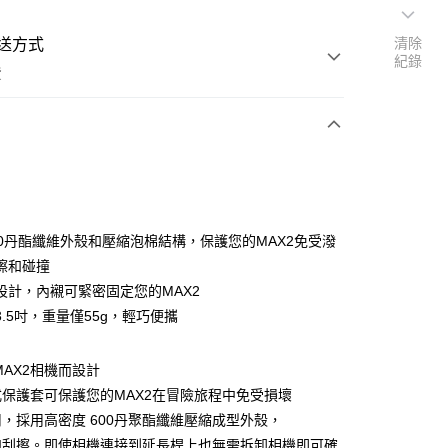
清除
送方式
紀錄
費
次付款
期付款
0 利率 每期
NT$330
21家銀行
00丹酯纖維外殼和壓縮泡棉結構，保護您的MAX2免受潑
0 利率 每期
NT$165
21家銀行
庫商業銀行
第一商業銀行
擦和碰撞
業銀行
彰化商業銀行
設計，內襯可緊密固定您的MAX2
庫商業銀行
第一商業銀行
付款
業儲蓄銀行
台北富邦商業銀行
業銀行
彰化商業銀行
3.5吋，重量僅55g，輕巧便攜
華商業銀行
兆豐國際商業銀行
業儲蓄銀行
台北富邦商業銀行
小企業銀行
台中商業銀行
華商業銀行
兆豐國際商業銀行
台灣）商業銀行
華泰商業銀行
MAX2相機而設計
小企業銀行
台中商業銀行
業銀行
遠東國際商業銀行
保護套可保護您的MAX2在冒險旅程中免受損​​壞
台灣）商業銀行
華泰商業銀行
業銀行
永豐商業銀行
業銀行
遠東國際商業銀行
，採用高密度 600丹聚酯纖維壓縮成型外殼，
業銀行
星展（台灣）商業銀行
業銀行
永豐商業銀行
和刮擦。即使相機連接到延長桿上也無需拆卸相機即可確