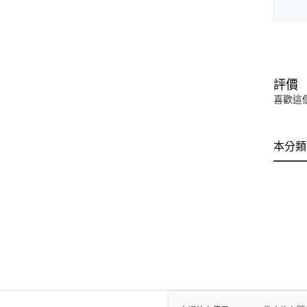
評價
喜歡這
本分類