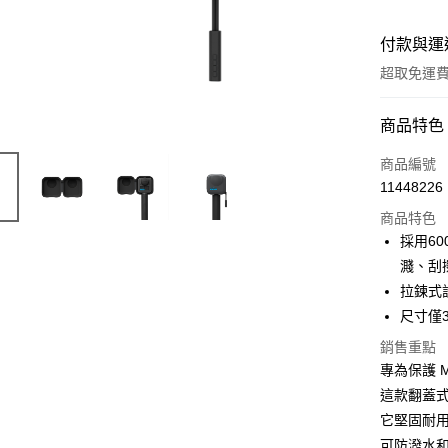
付款與運
超取免運
付款方式
商品特色
信用卡一
商品編號
11448226
信用卡分
商品特色
3 期 
採用6
6 期 
合作金
濺、刮
華南商
拉鍊式
合作金
超商取貨
上海商
華南商
尺寸僅
國泰世
LINE Pay
上海商
銷售重點
臺灣中
國泰世
匯豐（
專為保護 
Apple Pay
臺灣中
聯邦商
這款翻蓋式
匯豐（
悠遊付
元大商
聯邦商
它堅固耐用
玉山商
元大商
全盈+PAY
可防潑水