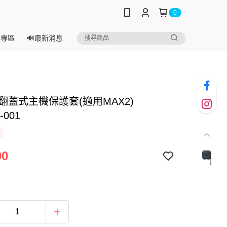
0
音專區
🔊最新消息
o 翻蓋式主機保護套(適用MAX2)
-001
90