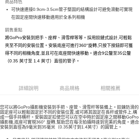
商品特色
6 期 0 利率 每期
NT$248
21家銀行
合作金庫商業銀行
第一商業銀行
可快速連接0.9cm-3.5cm管子堅固的結構設計可避免滑動可實現
華南商業銀行
彰化商業銀行
合作金庫商業銀行
第一商業銀行
超商取貨付款
在固定座間快速移動適用於全系列相機
上海商業儲蓄銀行
台北富邦商業銀行
華南商業銀行
彰化商業銀行
國泰世華商業銀行
兆豐國際商業銀行
LINE Pay
上海商業儲蓄銀行
台北富邦商業銀行
銷售重點
臺灣中小企業銀行
台中商業銀行
國泰世華商業銀行
兆豐國際商業銀行
將GoPro安裝到把手、座桿、滑雪桿等等。採用鉸鏈式設計,可輕鬆
匯豐（台灣）商業銀行
華泰商業銀行
Apple Pay
臺灣中小企業銀行
台中商業銀行
聯邦商業銀行
遠東國際商業銀行
夾至不同的安裝位置。安裝底座可進行360°旋轉,只按下按鈕即可獲
匯豐（台灣）商業銀行
華泰商業銀行
悠遊付
元大商業銀行
永豐商業銀行
得不同的相機角度,並且可在底座間快速移動。適合9公釐至35公釐
聯邦商業銀行
遠東國際商業銀行
玉山商業銀行
星展（台灣）商業銀行
元大商業銀行
永豐商業銀行
（0.35 英寸至 1.4 英寸）直徑的管子。
全盈+PAY
台新國際商業銀行
中國信託商業銀行
玉山商業銀行
星展（台灣）商業銀行
台灣樂天信用卡公司
台新國際商業銀行
中國信託商業銀行
運送方式
台灣樂天信用卡公司
全家取貨付款
詳細說明
商品規格
相關推薦
免運費
付款後全家取貨
您可以將GoPro攝影機安裝到手把、座管、滑雪杆等裝備上。鉸鍊防滑的
固定座可以輕鬆固定於不同的安裝位置,或可將其固定在長杆或管件上,構
免運費
成一個手持横杆。安裝固定扣使您可以在空中時於固定座之間移動GoPro
攝影機,底座可實現360° 旋轉,幫助您在每次拍攝時達到完美的角度。適合
7-11取貨付款
安裝到直徑為9毫米到35毫米（0.35英寸到1.4英寸）的圓管上。
免運費