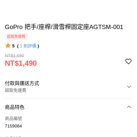
GoPro 把手/座桿/滑雪桿固定座AGTSM-001
超取免運費
5
(
1
則評價
)
NT$1,690
NT$1,490
付款與運送方式
超取免運費
付款方式
商品特色
信用卡一次付款
商品編號
信用卡分期付款
7159084
3 期 0 利率 每期
NT$496
21家銀行