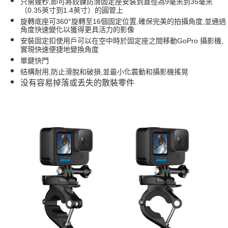
只需幾秒,即可將鉸鍊防滑固定座安装到直徑為9毫米到35毫米
（0.35英寸到1.4英寸）的圓管上
付款後7-11取貨
旋轉底座可360°旋轉至16個固定位置,確保完美的拍攝角度,並通過
免運費
角度快速變化以獲得更具活力的影像
安裝固定扣使用戶可以在空中時於固定座之間移動GoPro 攝影機,
宅配
實現快速便捷地變換角度
免運費
單鍵快門
结構耐用,防止滑脫和破損,並最小化震動和攝影機搖晃
没有容易掉落或丢失的散裝零件