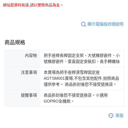
網站若資料有誤,請以實際商品為主。
顯示電腦版詳細說明
商品規格
內容物
把手座桿長桿固定支架、大號橡膠嵌件、小
號橡膠嵌件、垂直固定安裝扣、長手轉螺絲
注意事項
本賣場為把手座桿滑雪桿固定座
AGTSM001賣場,不包含其他配件,拍照商品
僅供參考。 商品拆封後恕不接受退換貨。
提醒事項
商品拆封後恕不接受退換貨。※適用
GOPRO全機款。
客服