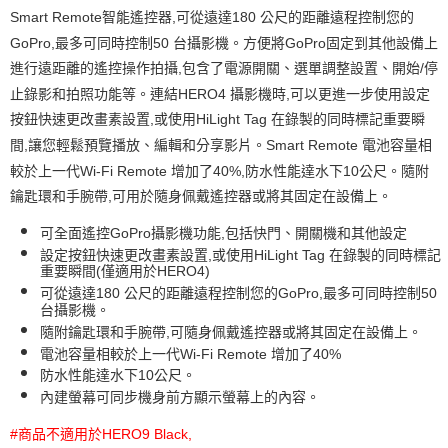
付款後7-11取貨
Smart Remote智能遙控器,可從遠達180 公尺的距離遠程控制您的
免運費
GoPro,最多可同時控制50 台攝影機。方便將GoPro固定到其他設備上
進行遠距離的遙控操作拍攝,包含了電源開關、選單調整設置、開始/停
宅配
止錄影和拍照功能等。連結HERO4 攝影機時,可以更進一步使用設定
免運費
按鈕快速更改畫素設置,或使用HiLight Tag 在錄製的同時標記重要瞬
間,讓您輕鬆預覽播放、編輯和分享影片。Smart Remote 電池容量相
較於上一代Wi-Fi Remote 增加了40%,防水性能達水下10公尺。隨附
鑰匙環和手腕帶,可用於隨身佩戴遙控器或將其固定在設備上。
可全面遙控GoPro攝影機功能,包括快門、開關機和其他設定
設定按鈕快速更改畫素設置,或使用HiLight Tag 在錄製的同時標記
重要瞬間(僅適用於HERO4)
可從遠達180 公尺的距離遠程控制您的GoPro,最多可同時控制50
台攝影機。
隨附鑰匙環和手腕帶,可隨身佩戴遙控器或將其固定在設備上。
電池容量相較於上一代Wi-Fi Remote 增加了40%
防水性能達水下10公尺。
內建螢幕可同步機身前方顯示螢幕上的內容。
#商品不適用於HERO9 Black,