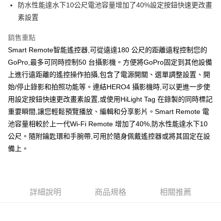
防水性能達水下10公尺電池容量增加了40%設定按鈕快速更改畫
華南商業銀行
彰化商業銀行
合作金庫商業銀行
第一商業銀行
超商取貨付款
素設置
上海商業儲蓄銀行
台北富邦商業銀行
華南商業銀行
彰化商業銀行
國泰世華商業銀行
兆豐國際商業銀行
LINE Pay
上海商業儲蓄銀行
台北富邦商業銀行
銷售重點
臺灣中小企業銀行
台中商業銀行
國泰世華商業銀行
兆豐國際商業銀行
Smart Remote智能遙控器,可從遠達180 公尺的距離遠程控制您的
匯豐（台灣）商業銀行
華泰商業銀行
Apple Pay
臺灣中小企業銀行
台中商業銀行
聯邦商業銀行
遠東國際商業銀行
GoPro,最多可同時控制50 台攝影機。方便將GoPro固定到其他設備
匯豐（台灣）商業銀行
華泰商業銀行
悠遊付
元大商業銀行
永豐商業銀行
上進行遠距離的遙控操作拍攝,包含了電源開關、選單調整設置、開
聯邦商業銀行
遠東國際商業銀行
玉山商業銀行
星展（台灣）商業銀行
元大商業銀行
永豐商業銀行
始/停止錄影和拍照功能等。連結HERO4 攝影機時,可以更進一步使
全盈+PAY
台新國際商業銀行
中國信託商業銀行
玉山商業銀行
星展（台灣）商業銀行
用設定按鈕快速更改畫素設置,或使用HiLight Tag 在錄製的同時標記
台灣樂天信用卡公司
台新國際商業銀行
中國信託商業銀行
重要瞬間,讓您輕鬆預覽播放、編輯和分享影片。Smart Remote 電
運送方式
台灣樂天信用卡公司
池容量相較於上一代Wi-Fi Remote 增加了40%,防水性能達水下10
全家取貨付款
公尺。隨附鑰匙環和手腕帶,可用於隨身佩戴遙控器或將其固定在設
免運費
備上。
付款後全家取貨
免運費
7-11取貨付款
詳細說明
商品規格
相關推薦
免運費