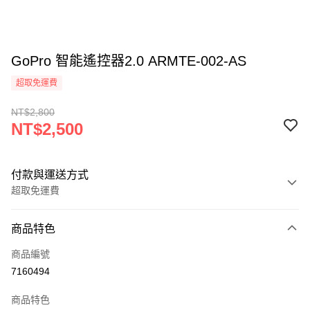
GoPro 智能遙控器2.0 ARMTE-002-AS
超取免運費
NT$2,800
NT$2,500
付款與運送方式
超取免運費
付款方式
商品特色
信用卡一次付款
商品編號
信用卡分期付款
7160494
3 期 0 利率 每期
NT$833
21家銀行
商品特色
6 期 0 利率 每期
NT$416
21家銀行
合作金庫商業銀行
第一商業銀行