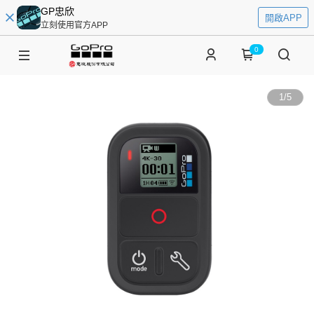
GP忠欣
開啟APP
立刻使用官方APP
0
1
/
5