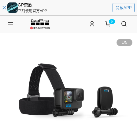
GP忠欣
開啟APP
立刻使用官方APP
0
1
/
5