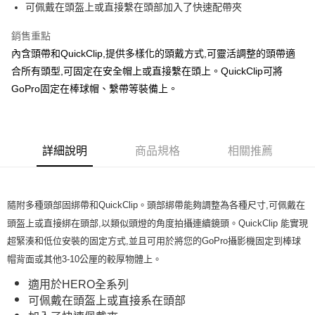
可佩戴在頭盔上或直接繫在頭部加入了快速配帶夾
華南商業銀行
彰化商業銀行
合作金庫商業銀行
第一商業銀行
超商取貨付款
上海商業儲蓄銀行
台北富邦商業銀行
華南商業銀行
彰化商業銀行
銷售重點
國泰世華商業銀行
兆豐國際商業銀行
LINE Pay
上海商業儲蓄銀行
台北富邦商業銀行
內含頭帶和QuickClip,提供多樣化的頭戴方式,可靈活調整的頭帶適
臺灣中小企業銀行
台中商業銀行
國泰世華商業銀行
兆豐國際商業銀行
合所有頭型,可固定在安全帽上或直接繫在頭上。QuickClip可將
匯豐（台灣）商業銀行
華泰商業銀行
Apple Pay
臺灣中小企業銀行
台中商業銀行
聯邦商業銀行
遠東國際商業銀行
GoPro固定在棒球帽、繫帶等裝備上。
匯豐（台灣）商業銀行
華泰商業銀行
悠遊付
元大商業銀行
永豐商業銀行
聯邦商業銀行
遠東國際商業銀行
玉山商業銀行
星展（台灣）商業銀行
元大商業銀行
永豐商業銀行
全盈+PAY
台新國際商業銀行
中國信託商業銀行
玉山商業銀行
星展（台灣）商業銀行
台灣樂天信用卡公司
台新國際商業銀行
詳細說明
商品規格
中國信託商業銀行
相關推薦
運送方式
台灣樂天信用卡公司
全家取貨付款
免運費
隨附多種頭部固綁帶和QuickClip。頭部綁帶能夠調整為各種尺寸,可佩戴在
頭盔上或直接綁在頭部,以類似頭燈的角度拍攝連續鏡頭。QuickClip 能實現
付款後全家取貨
超緊湊和低位安裝的固定方式,並且可用於將您的GoPro攝影機固定到棒球
免運費
帽背面或其他3-10公厘的較厚物體上。
7-11取貨付款
適用於HERO全系列
免運費
可佩戴在頭盔上或直接系在頭部