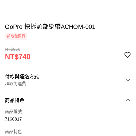
GoPro 快拆頭部綁帶ACHOM-001
超取免運費
NT$960
NT$740
付款與運送方式
超取免運費
付款方式
商品特色
信用卡一次付款
商品編號
信用卡分期付款
7160817
3 期 0 利率 每期
NT$246
21家銀行
商品特色
6 期 0 利率 每期
NT$123
21家銀行
合作金庫商業銀行
第一商業銀行