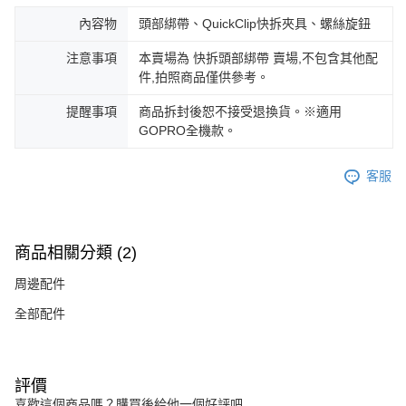
內容物
頭部綁帶、QuickClip快拆夾具、螺絲旋鈕
注意事項
本賣場為 快拆頭部綁帶 賣場,不包含其他配
件,拍照商品僅供參考。
提醒事項
商品拆封後恕不接受退換貨。※適用
GOPRO全機款。
客服
商品相關分類 (2)
周邊配件
全部配件
評價
喜歡這個商品嗎？購買後給他一個好評吧