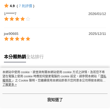
4.9
(
7
則評價
)
1*******7
2026/01/12
joe90665
2025/12/11
本分類熱銷
全站排行
本網站中使用 cookie，欲查詢有關本網站使用 cookie 方式之詳情，及若您不希
熱門標籤
望在電腦上使用 cookie 時應如何變更電腦的 cookie 設定，請參閱本網站「
隱私
權條款
」之 Cookie 聲明。您繼續使用本網站即表示您同意本公司得按本網站使
用條款之 Cookie 聲明使用 cookie。
了解更多 >
我知道了