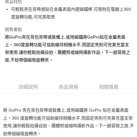
商品特色
6 期 0 利率 每期
NT$181
21家銀行
合作金庫商業銀行
第一商業銀行
可輕鬆夾在背帶或貼在金屬表面內建磁鐵棒,可吸附在電器上360
華南商業銀行
彰化商業銀行
合作金庫商業銀行
第一商業銀行
超商取貨付款
度旋轉功能,可完美取景
上海商業儲蓄銀行
台北富邦商業銀行
華南商業銀行
彰化商業銀行
國泰世華商業銀行
兆豐國際商業銀行
LINE Pay
上海商業儲蓄銀行
台北富邦商業銀行
銷售重點
臺灣中小企業銀行
台中商業銀行
國泰世華商業銀行
兆豐國際商業銀行
將GoPro夾在背包背帶或裝備上,或用磁鐵將GoPro貼在金屬表面
匯豐（台灣）商業銀行
華泰商業銀行
Apple Pay
臺灣中小企業銀行
台中商業銀行
聯邦商業銀行
遠東國際商業銀行
上。360度旋轉功能可協助維持相機水平,而固定夾則可完美充當支
匯豐（台灣）商業銀行
華泰商業銀行
悠遊付
元大商業銀行
永豐商業銀行
架使用,讓你輕鬆拍攝自拍、團體照或縮時攝影作品。下一趟冒險之
聯邦商業銀行
遠東國際商業銀行
玉山商業銀行
星展（台灣）商業銀行
元大商業銀行
永豐商業銀行
旅,不妨帶個磁吸旋轉夾。
全盈+PAY
台新國際商業銀行
中國信託商業銀行
玉山商業銀行
星展（台灣）商業銀行
台灣樂天信用卡公司
台新國際商業銀行
中國信託商業銀行
運送方式
台灣樂天信用卡公司
全家取貨付款
詳細說明
商品規格
相關推薦
免運費
付款後全家取貨
將 GoPro 夾在背包背帶或裝備上,或用磁鐵將 GoPro 貼在金屬表面
免運費
上。360 度旋轉功能可協助維持相機水平,而固定夾則可完美充當支架
7-11取貨付款
使用,讓你輕鬆拍攝自拍、團體照或縮時攝影作品。下一趟冒險之旅,不
免運費
妨帶個磁吸旋轉夾。