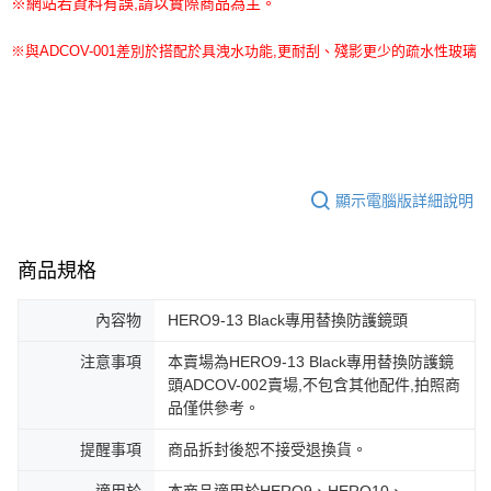
※網站若資料有誤,請以實際商品為主。
※
與ADCOV-001差別於搭配於具洩水功能,更耐刮、殘影更少的疏水性玻璃
顯示電腦版詳細說明
商品規格
內容物
HERO9-13 Black專用替換防護鏡頭
注意事項
本賣場為HERO9-13 Black專用替換防護鏡
頭ADCOV-002賣場,不包含其他配件,拍照商
品僅供參考。
提醒事項
商品拆封後恕不接受退換貨。