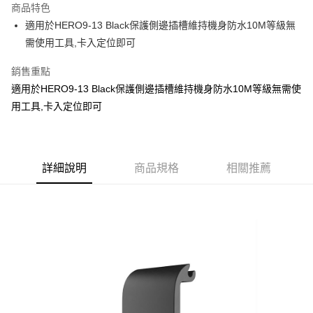
商品特色
6 期 0 利率 每期
NT$165
21家銀行
合作金庫商業銀行
第一商業銀行
適用於HERO9-13 Black保護側邊插槽維持機身防水10M等級無
華南商業銀行
彰化商業銀行
合作金庫商業銀行
第一商業銀行
超商取貨付款
需使用工具,卡入定位即可
上海商業儲蓄銀行
台北富邦商業銀行
華南商業銀行
彰化商業銀行
國泰世華商業銀行
兆豐國際商業銀行
LINE Pay
上海商業儲蓄銀行
台北富邦商業銀行
銷售重點
臺灣中小企業銀行
台中商業銀行
國泰世華商業銀行
兆豐國際商業銀行
適用於HERO9-13 Black保護側邊插槽維持機身防水10M等級無需使
匯豐（台灣）商業銀行
華泰商業銀行
Apple Pay
臺灣中小企業銀行
台中商業銀行
聯邦商業銀行
遠東國際商業銀行
用工具,卡入定位即可
匯豐（台灣）商業銀行
華泰商業銀行
悠遊付
元大商業銀行
永豐商業銀行
聯邦商業銀行
遠東國際商業銀行
玉山商業銀行
星展（台灣）商業銀行
元大商業銀行
永豐商業銀行
全盈+PAY
台新國際商業銀行
中國信託商業銀行
玉山商業銀行
星展（台灣）商業銀行
台灣樂天信用卡公司
台新國際商業銀行
詳細說明
商品規格
中國信託商業銀行
相關推薦
運送方式
台灣樂天信用卡公司
全家取貨付款
免運費
付款後全家取貨
免運費
7-11取貨付款
免運費